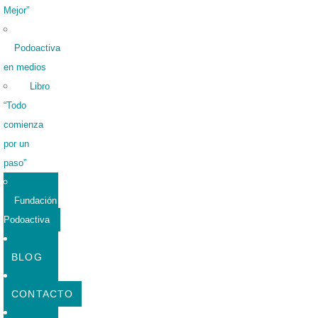
Mejor”
Podoactiva
en medios
Libro
“Todo
comienza
por un
paso”
Fundación
Podoactiva
BLOG
CONTACTO