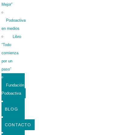
Mejor”
Podoactiva
en medios
Libro
“Todo
comienza
por un
paso”
Fundación
Podoactiva
BLOG
CONTACTO