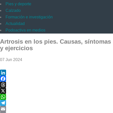
Pies y deporte
Calzado
Formación e investigación
Actualidad
Podoactiva en medios
Artrosis en los pies. Causas, síntomas
y ejercicios
07 Jun 2024
LinkedIn
Facebook
Threads
X
WhatsApp
Telegram