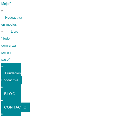
Mejor”
Podoactiva
en medios
Libro
“Todo
comienza
por un
paso”
Fundación
Podoactiva
BLOG
CONTACTO