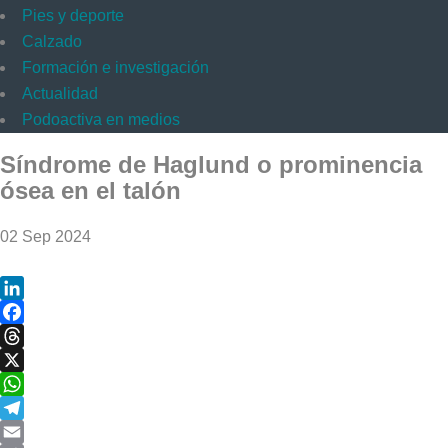
Pies y deporte
Calzado
Formación e investigación
Actualidad
Podoactiva en medios
Síndrome de Haglund o prominencia
ósea en el talón
02 Sep 2024
LinkedIn
Facebook
Threads
X
WhatsApp
Telegram