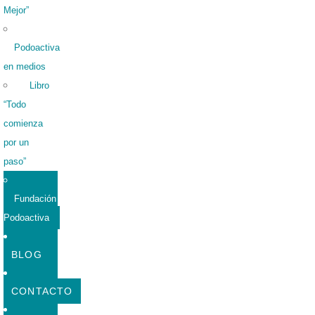
Mejor”
Podoactiva
en medios
Libro
“Todo
comienza
por un
paso”
Fundación
Podoactiva
BLOG
CONTACTO