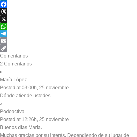
LinkedIn
Facebook
Threads
X
WhatsApp
Telegram
Email
Copy
Comentarios
Link
2 Comentarios
María López
Posted at 03:00h, 25 noviembre
Dónde atiende ustedes
Podoactiva
Posted at 12:26h, 25 noviembre
Buenos días María.
Muchas gracias por su interés. Dependiendo de su lugar de