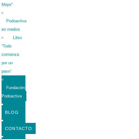
Mejor”
Podoactiva
en medios
Libro
“Todo
comienza
por un
paso”
Fundación
Podoactiva
BLOG
CONTACTO