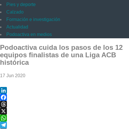
Pies y deporte
Calzado
Formación e investigación
Actualidad
Podoactiva en medios
Podoactiva cuida los pasos de los 12
equipos finalistas de una Liga ACB
histórica
17 Jun 2020
LinkedIn
Facebook
Threads
X
WhatsApp