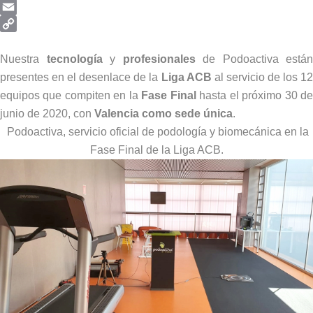
Telegram
Email
Copy
Link
Nuestra
tecnología
y
profesionales
de Podoactiva están
presentes en el desenlace de la
Liga ACB
al servicio de los 1
equipos que compiten en la
Fase Final
hasta el próximo 30 d
junio de 2020, con
Valencia como sede única
.
Podoactiva, servicio oficial de podología y biomecánica en la
Fase Final de la Liga ACB.