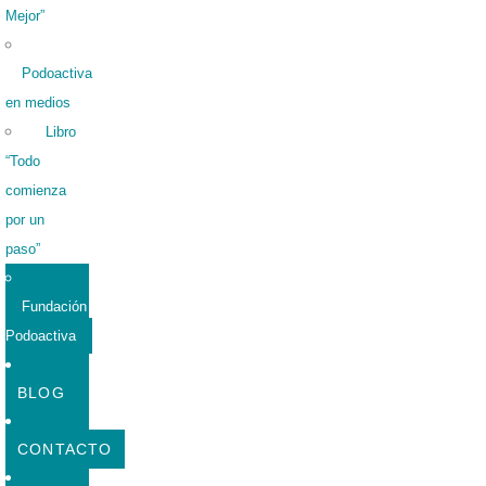
Mejor”
Podoactiva
en medios
Libro
“Todo
comienza
por un
paso”
Fundación
Podoactiva
BLOG
CONTACTO