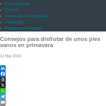
Pies y deporte
Calzado
Formación e investigación
Actualidad
Podoactiva en medios
Consejos para disfrutar de unos pies
sanos en primavera
12 Mar 2024
LinkedIn
Facebook
Threads
X
WhatsApp
Telegram