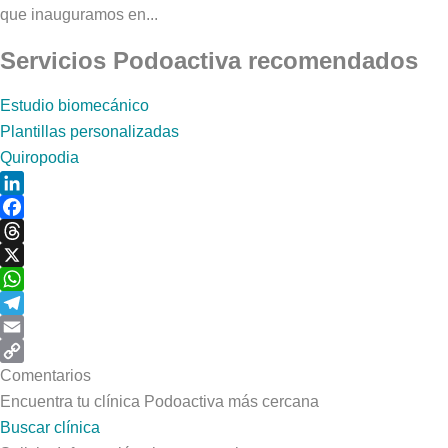
que inauguramos en...
Servicios Podoactiva recomendados
Estudio biomecánico
Plantillas personalizadas
Quiropodia
LinkedIn
Facebook
Threads
X
WhatsApp
Telegram
Email
Copy
Comentarios
Link
Encuentra tu clínica Podoactiva más cercana
Buscar clínica