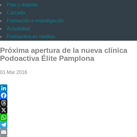
Pies y deporte
Calzado
Formación e investigación
Actualidad
Podoactiva en medios
Próxima apertura de la nueva clínica
Podoactiva Élite Pamplona
01 Mar 2016
LinkedIn
Facebook
Threads
X
WhatsApp
Telegram