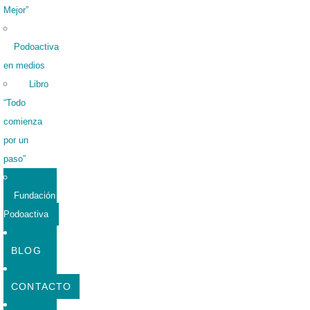
Mejor”
Podoactiva
en medios
Libro
“Todo
comienza
por un
paso”
Fundación
Podoactiva
BLOG
CONTACTO