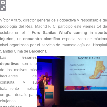
Telegram
Email
Copy
Link
Víctor Alfaro, director general de Podoactiva y responsable de
podología del Real Madrid F. C, participó este viernes 14 de
octubre en el
‘I Foro Sanitas What’s coming in sport
injuries’
, un
encuentro científico
especializado de máxim
nivel organizado por el servicio de traumatología del Hospital
Sanitas Cima de Barcelona.
Las
lesiones
deportivas
son uno
de los motivos más
frecuentes de
consulta, y su
tratamiento implica
un gran desafío para
cirujanos