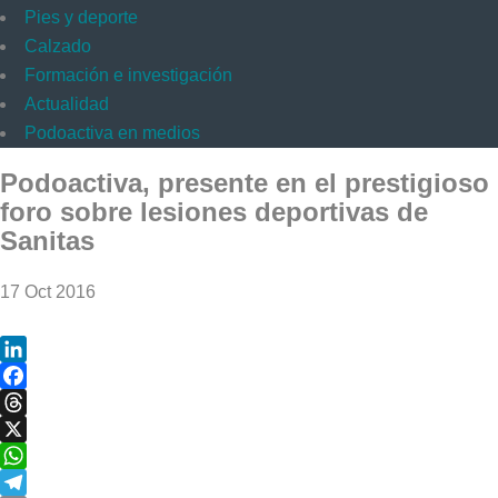
Pies y deporte
Calzado
Formación e investigación
Actualidad
Podoactiva en medios
Podoactiva, presente en el prestigioso
foro sobre lesiones deportivas de
Sanitas
17 Oct 2016
LinkedIn
Facebook
Threads
X
WhatsApp