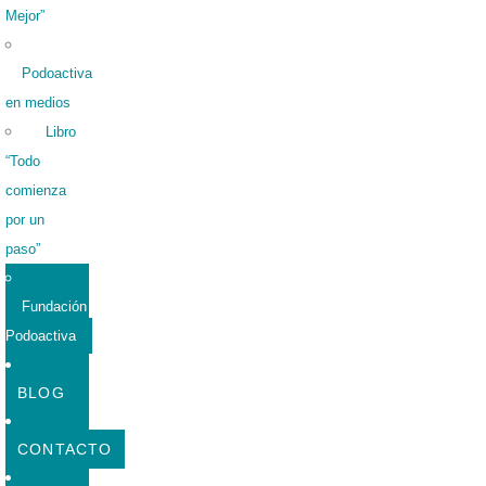
Mejor”
Podoactiva
en medios
Libro
“Todo
comienza
por un
paso”
Fundación
Podoactiva
BLOG
CONTACTO