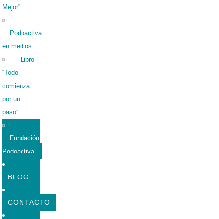
Mejor”
Podoactiva
en medios
Libro
“Todo
comienza
por un
paso”
Fundación
Podoactiva
BLOG
CONTACTO