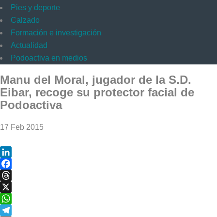
Pies y deporte
Calzado
Formación e investigación
Actualidad
Podoactiva en medios
Manu del Moral, jugador de la S.D.
Eibar, recoge su protector facial de
Podoactiva
17 Feb 2015
LinkedIn
Facebook
Threads
X
WhatsApp