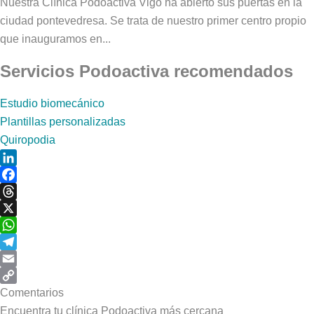
Nuestra Clínica Podoactiva Vigo ha abierto sus puertas en la
ciudad pontevedresa. Se trata de nuestro primer centro propio
que inauguramos en...
Servicios Podoactiva recomendados
Estudio biomecánico
Plantillas personalizadas
Quiropodia
LinkedIn
Facebook
Threads
X
WhatsApp
Telegram
Email
Copy
Comentarios
Link
Encuentra tu clínica Podoactiva más cercana