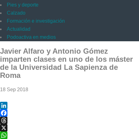
Pies y deporte
Calzado
Formación e investigación
Actualidad
Podoactiva en medios
Javier Alfaro y Antonio Gómez
imparten clases en uno de los máster
de la Universidad La Sapienza de
Roma
18 Sep 2018
LinkedIn
Facebook
Threads
X