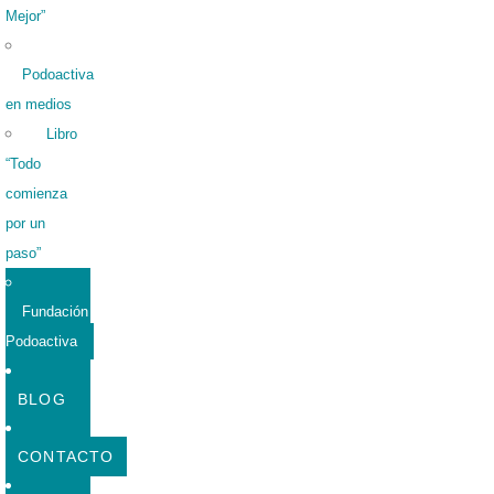
Mejor”
Podoactiva
en medios
Libro
“Todo
comienza
por un
paso”
Fundación
Podoactiva
BLOG
CONTACTO