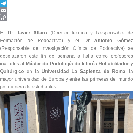
WhatsApp
Telegram
Email
Copy
Link
El
Dr Javier Alfaro
(Director técnico y Responsable de
Formación de Podoactiva) y el
Dr Antonio Góme
(Responsable de Investigación Clínica de Podoactiva) se
desplazaron este fin de semana a Italia como profesores
invitados al
Máster de Podología de Interés Rehabilitador y
Quirúrgico
en la
Universidad La Sapienza de Roma,
la
mayor universidad de Europa y entre las primeras del mundo
por número de estudiantes.