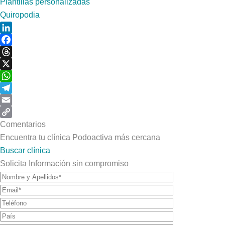
Plantillas personalizadas
Quiropodia
LinkedIn
Facebook
Threads
X
WhatsApp
Telegram
Email
Copy
Comentarios
Link
Encuentra tu clínica Podoactiva más cercana
Buscar clínica
Solicita Información sin compromiso