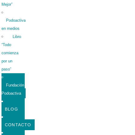
Mejor”
Podoactiva
en medios
Libro
“Todo
comienza
por un
paso”
Fundación
Podoactiva
BLOG
CONTACTO