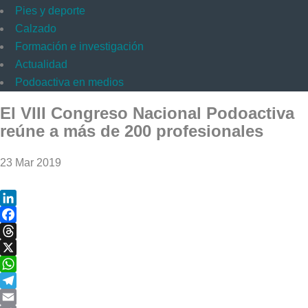
Pies y deporte
Calzado
Formación e investigación
Actualidad
Podoactiva en medios
El VIII Congreso Nacional Podoactiva
reúne a más de 200 profesionales
23 Mar 2019
LinkedIn
Facebook
Threads
X
WhatsApp
Telegram