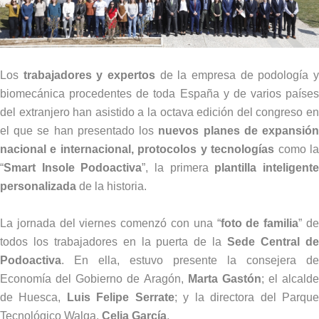
Los
trabajadores y expertos
de la empresa de podología 
biomecánica procedentes de toda España y de varios países
del extranjero han asistido a la octava edición del congreso en
el que se han presentado los
nuevos planes de expansió
nacional e internacional, protocolos y tecnologías
como l
“
Smart Insole Podoactiva
”, la primera
plantilla inteligent
personalizada
de la historia.
La jornada del viernes comenzó con una “
foto de familia
” d
todos los trabajadores en la puerta de la
Sede Central d
Podoactiva
. En ella, estuvo presente la consejera de
Economía del Gobierno de Aragón,
Marta Gastón
; el alcalde
de Huesca,
Luis Felipe Serrate
; y la directora del Parqu
Tecnológico Walqa,
Celia García
.