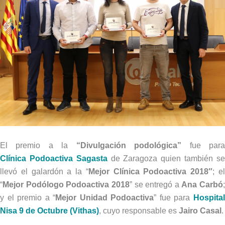
El premio a la
“Divulgación podológica”
fue par
Clínica
Podoactiva Sagasta
de Zaragoza quien también s
llevó el galardón a la “
Mejor Clínica Podoactiva 2018″
; e
“
Mejor Podólogo Podoactiva 2018
” se entregó a
Ana Carbó
;
y el premio a “
Mejor Unidad Podoactiva
” fue para
Hospita
Nisa 9 de Octubre (Vithas)
, cuyo responsable es
Jairo Casal
.