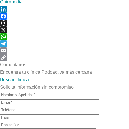
Quiropodia
LinkedIn
Facebook
Threads
X
WhatsApp
Telegram
Email
Copy
Comentarios
Link
Encuentra tu clínica Podoactiva más cercana
Buscar clínica
Solicita Información sin compromiso