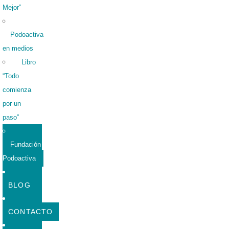
Mejor”
Podoactiva
en medios
Libro
“Todo
comienza
por un
paso”
Fundación
Podoactiva
BLOG
CONTACTO