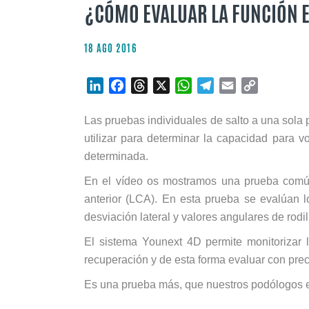
¿CÓMO EVALUAR LA FUNCIÓN E
18 AGO 2016
LinkedIn
Facebook
Threads
X
WhatsApp
Telegram
Email
Copy
Link
Las pruebas individuales de salto a una sola
utilizar para determinar la capacidad para v
determinada.
En el vídeo os mostramos una prueba comúnm
anterior (LCA). En esta prueba se evalúan l
desviación lateral y valores angulares de rodill
El sistema Younext 4D permite monitorizar 
recuperación y de esta forma evaluar con preci
Es una prueba más, que nuestros podólogos es