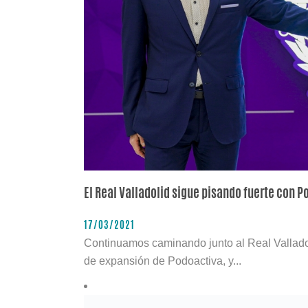
El Real Valladolid sigue pisando fuerte con P
17/03/2021
Continuamos caminando junto al Real Valladol
de expansión de Podoactiva, y...