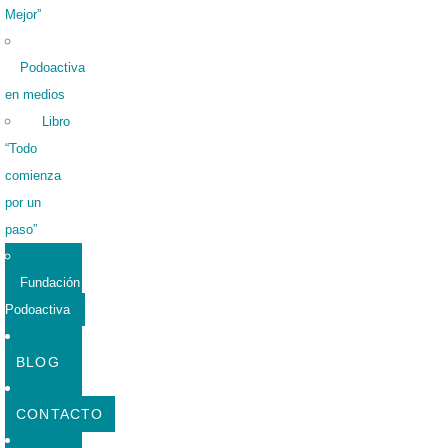
Mejor”
Podoactiva
en medios
Libro
“Todo
comienza
por un
paso”
Fundación
Podoactiva
BLOG
CONTACTO