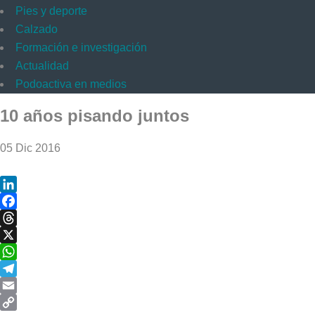
Pies y deporte
Calzado
Formación e investigación
Actualidad
Podoactiva en medios
10 años pisando juntos
05 Dic 2016
LinkedIn
Facebook
Threads
X
WhatsApp
Telegram
Email