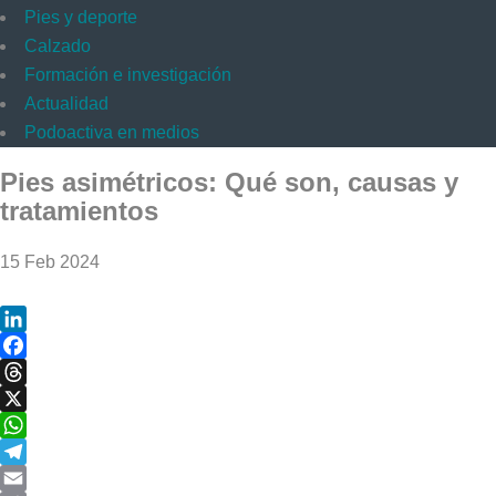
Pies y deporte
Calzado
Formación e investigación
Actualidad
Podoactiva en medios
Pies asimétricos: Qué son, causas y
tratamientos
15 Feb 2024
LinkedIn
Facebook
Threads
X
WhatsApp
Telegram