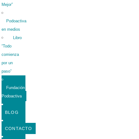
Mejor”
Podoactiva
en medios
Libro
“Todo
comienza
por un
paso”
Fundación
Podoactiva
BLOG
CONTACTO