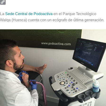
Email
Copy
Link
La
Sede Central de Podoactiva
en el Parque Tecnológico
Walqa (Huesca) cuenta con un ecógrafo de última generación.