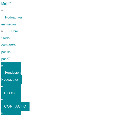
Mejor”
Podoactiva
en medios
Libro
“Todo
comienza
por un
paso”
Fundación
Podoactiva
BLOG
CONTACTO