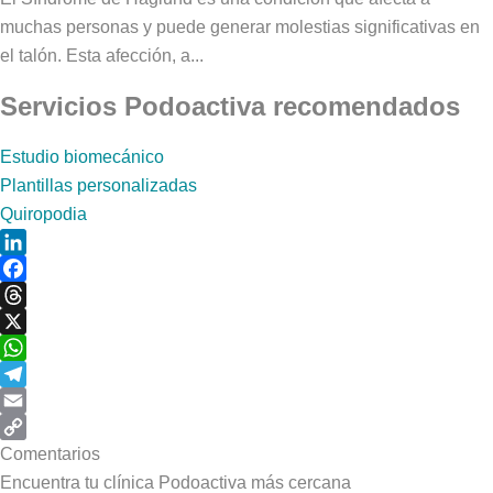
muchas personas y puede generar molestias significativas en
el talón. Esta afección, a...
Servicios Podoactiva recomendados
Estudio biomecánico
Plantillas personalizadas
Quiropodia
LinkedIn
Facebook
Threads
X
WhatsApp
Telegram
Email
Copy
Comentarios
Link
Encuentra tu clínica Podoactiva más cercana