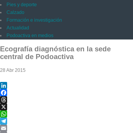
Pies y deporte
Calzado
Formación e investigación
Actualidad
Podoactiva en medios
Ecografía diagnóstica en la sede
central de Podoactiva
28 Abr 2015
LinkedIn
Facebook
Threads
X
WhatsApp
Telegram