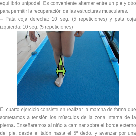
equilibrio unipodal. Es conveniente alternar entre un pie y otro
para permitir la recuperación de las estructuras musculares.
– Pata coja derecha: 10 seg. (5 repeticiones) y pata coja
izquierda: 10 seg. (5 repeticiones)
El cuarto ejercicio consiste en realizar la marcha de forma que
sometamos a tensión los músculos de la zona interna de la
pierna. Enseñaremos al niño a caminar sobre el borde externo
del pie, desde el talón hasta el 5º dedo, y avanzar por una