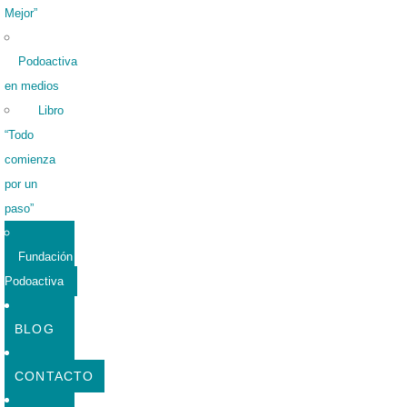
Mejor”
Podoactiva
en medios
Libro
“Todo
comienza
por un
paso”
Fundación
Podoactiva
BLOG
CONTACTO