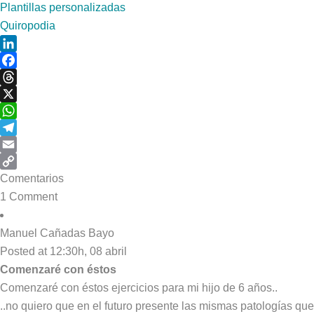
Plantillas personalizadas
Quiropodia
LinkedIn
Facebook
Threads
X
WhatsApp
Telegram
Email
Copy
Comentarios
Link
1 Comment
Manuel Cañadas Bayo
Posted at 12:30h, 08 abril
Comenzaré con éstos
Comenzaré con éstos ejercicios para mi hijo de 6 años..
..no quiero que en el futuro presente las mismas patologías que