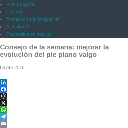
Pies y deporte
Calzado
Formación e investigación
Actualidad
Podoactiva en medios
Consejo de la semana: mejorar la
evolución del pie plano valgo
06 Abr 2016
LinkedIn
Facebook
Threads
X
WhatsApp
Telegram