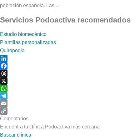
población española. Las...
Servicios Podoactiva recomendados
Estudio biomecánico
Plantillas personalizadas
Quiropodia
LinkedIn
Facebook
Threads
X
WhatsApp
Telegram
Email
Copy
Comentarios
Link
Encuentra tu clínica Podoactiva más cercana
Buscar clínica