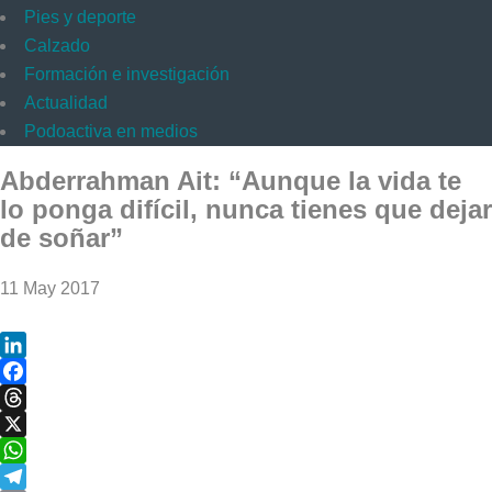
Pies y deporte
Calzado
Formación e investigación
Actualidad
Podoactiva en medios
Abderrahman Ait: “Aunque la vida te
lo ponga difícil, nunca tienes que dejar
de soñar”
11 May 2017
LinkedIn
Facebook
Threads
X
WhatsApp