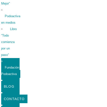
Mejor”
Podoactiva
en medios
Libro
“Todo
comienza
por un
paso”
Fundación
Podoactiva
BLOG
CONTACTO