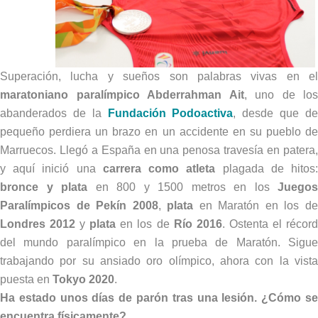
Superación, lucha y sueños son palabras vivas en el
maratoniano paralímpico Abderrahman Ait
, uno de los
abanderados de la
Fundación Podoactiva
, desde que d
pequeño perdiera un brazo en un accidente en su pueblo de
Marruecos. Llegó a España en una penosa travesía en patera,
y aquí inició una
carrera como atleta
plagada de hitos
bronce y plata
en 800 y 1500 metros en los
Juegos
Paralímpicos de Pekín 2008
,
plata
en Maratón en los d
Londres 2012
y
plata
en los de
Río 2016
. Ostenta el récor
del mundo paralímpico en la prueba de Maratón. Sigue
trabajando por su ansiado oro olímpico, ahora con la vista
puesta en
Tokyo 2020
.
Ha estado unos días de parón tras una lesión. ¿Cómo se
encuentra físicamente?