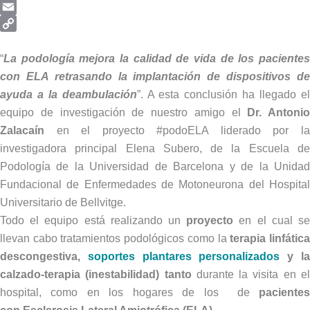
Telegram
Email
Copy
Link
“
La podología mejora la calidad de vida de los pacientes
con ELA retrasando la implantación de dispositivos de
ayuda a la deambulación
”. A esta conclusión ha llegado e
equipo de investigación de nuestro amigo el
Dr. Antonio
Zalacaín
en el proyecto #podoELA liderado por la
investigadora principal Elena Subero, de la Escuela de
Podología de la Universidad de Barcelona y de la Unidad
Fundacional de Enfermedades de Motoneurona del Hospital
Universitario de Bellvitge.
Todo el equipo está realizando un
proyecto
en el cual s
llevan cabo tratamientos podológicos como la
terapia linfátic
descongestiva,
soportes plantares personalizados
y l
calzado-terapia (inestabilidad) tanto
durante la visita en e
hospital, como en los hogares de los de
pacientes