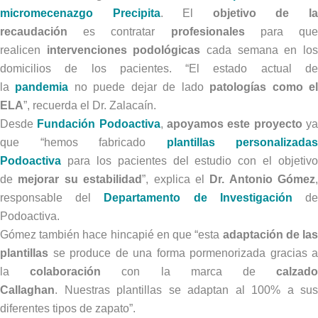
micromecenazgo Precipita
. El
objetivo de l
recaudación
es contratar
profesionales
para qu
realicen
intervenciones podológicas
cada semana en lo
domicilios de los pacientes. “El estado actual de
la
pandemia
no puede dejar de lado
patologías como e
ELA
”, recuerda el Dr. Zalacaín.
Desde
Fundación Podoactiva
,
apoyamos este proyecto
y
que “hemos fabricado
plantillas personalizadas
Podoactiva
para los pacientes del estudio con el objetivo
de
mejorar su estabilidad
”, explica el
Dr. Antonio Gómez
,
responsable del
Departamento de Investigación
d
Podoactiva.
Gómez también hace hincapié en que “esta
adaptación de la
plantillas
se produce de una forma pormenorizada gracias a
la
colaboración
con la marca de
calzad
Callaghan
. Nuestras plantillas se adaptan al 100% a sus
diferentes tipos de zapato”.