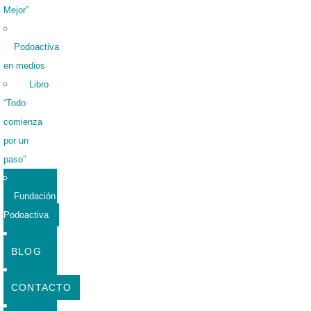
Mejor”
Podoactiva
en medios
Libro
“Todo
comienza
por un
paso”
Fundación
Podoactiva
BLOG
CONTACTO