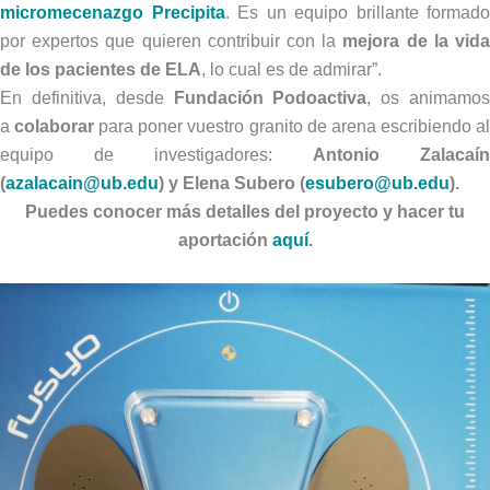
micromecenazgo Precipita
. Es un equipo brillante formado
por expertos que quieren contribuir con la
mejora de la vid
de los pacientes de ELA
, lo cual es de admirar”.
En definitiva, desde
Fundación Podoactiva
, os animamo
a
colaborar
para poner vuestro granito de arena escribiendo a
equipo de investigadores:
Antonio Zalacaín
(
azalacain@ub.edu
) y
Elena Subero (
esubero@ub.edu
).
Puedes conocer más detalles del proyecto y hacer tu
aportación
aquí
.