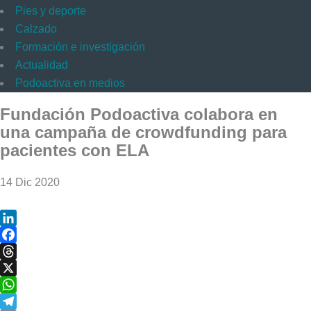
Pies y deporte
Calzado
Formación e investigación
Actualidad
Podoactiva en medios
Fundación Podoactiva colabora en
una campaña de crowdfunding para
pacientes con ELA
14 Dic 2020
LinkedIn
Facebook
Threads
X
WhatsApp