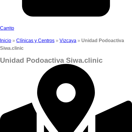
Carrito
Inicio
»
Clínicas y Centros
»
Vizcaya
»
Unidad Podoactiva
Siwa.clinic
Unidad Podoactiva Siwa.clinic