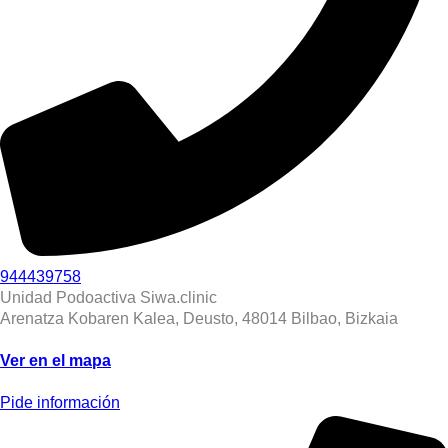
944439758
Unidad Podoactiva Siwa.clinic
Arenatza Kobaren Kalea, Deusto, 48014 Bilbao, Bizkaia
Ver en el mapa
Pide información