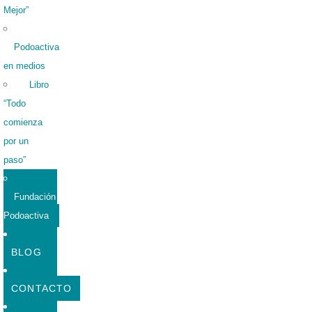
Mejor”
Podoactiva
en medios
Libro
“Todo
comienza
por un
paso”
Fundación
Podoactiva
BLOG
CONTACTO