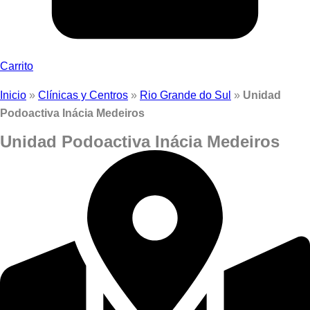
Carrito
Inicio
»
Clínicas y Centros
»
Rio Grande do Sul
»
Unidad
Podoactiva Inácia Medeiros
Unidad Podoactiva Inácia Medeiros