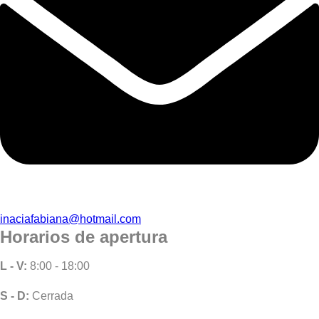
inaciafabiana@hotmail.com
Horarios de apertura
L - V:
8:00 - 18:00
S - D:
Cerrada