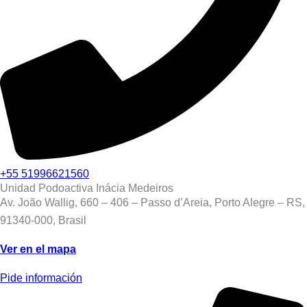
+55 51996621560
Unidad Podoactiva Inácia Medeiros
Av. João Wallig, 660 – 406 – Passo d’Areia, Porto Alegre – RS,
91340-000, Brasil
Ver en el mapa
Pide información