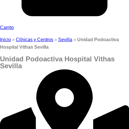
Carrito
Inicio
»
Clínicas y Centros
»
Sevilla
»
Unidad Podoactiva
Hospital Vithas Sevilla
Unidad Podoactiva Hospital Vithas
Sevilla