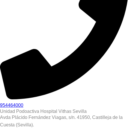
954464000
Unidad Podoactiva Hospital Vithas Sevilla
Avda Plácido Fernández Viagas, s/n. 41950, Castilleja de la
Cuesta (Sevilla).