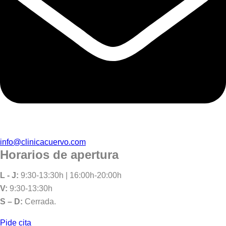
info@clinicacuervo.com
Horarios de apertura
L - J:
9:30-13:30h | 16:00h-20:00h
V:
9:30-13:30h
S – D:
Cerrada.
Pide cita