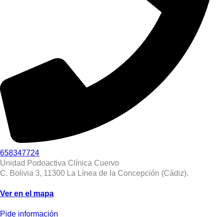
658347724
Unidad Podoactiva Clínica Cuervo
C. Bolivia 3, 11300 La Línea de la Concepción (Cádiz).
Ver en el mapa
Pide información