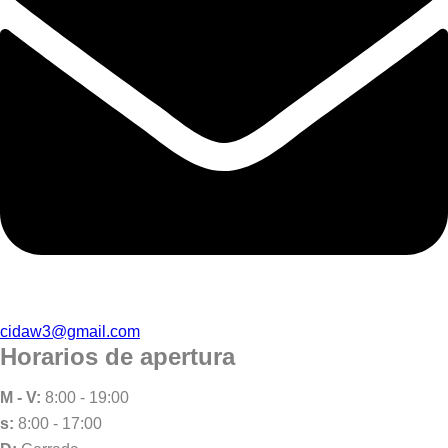
cidaw3@gmail.com
Horarios de apertura
M - V:
8:00 - 19:00
s:
8:00 - 17:00