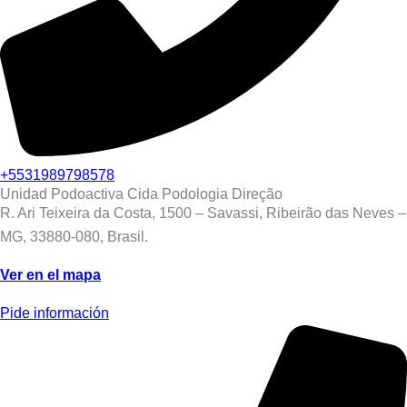
+5531989798578
Unidad Podoactiva Cida Podologia Direção
R. Ari Teixeira da Costa, 1500 – Savassi, Ribeirão das Neves –
MG, 33880-080, Brasil.
Ver en el mapa
Pide información