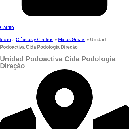
Carrito
Inicio
»
Clínicas y Centros
»
Minas Gerais
»
Unidad
Podoactiva Cida Podologia Direção
Unidad Podoactiva Cida Podologia
Direção