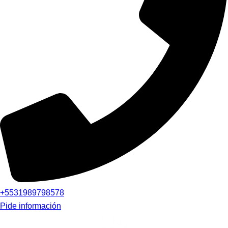
+5531989798578
Pide información