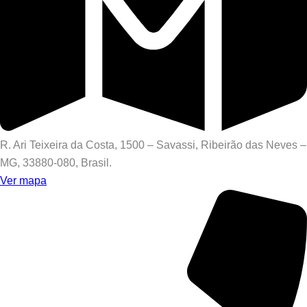
R. Ari Teixeira da Costa, 1500 – Savassi, Ribeirão das Neves –
MG, 33880-080, Brasil.
Ver mapa