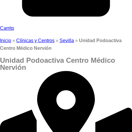
Carrito
Inicio
»
Clínicas y Centros
»
Sevilla
»
Unidad Podoactiva
Centro Médico Nervión
Unidad Podoactiva Centro Médico
Nervión