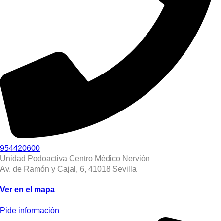
954420600
Unidad Podoactiva Centro Médico Nervión
Av. de Ramón y Cajal, 6, 41018 Sevilla
Ver en el mapa
Pide información