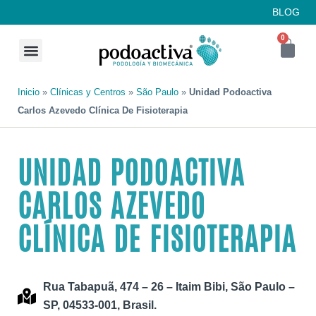
BLOG
0
PLANTILLAS PERSONALIZADAS
CIRUGÍA PODOLÓGICA
Inicio
»
Clínicas y Centros
»
São Paulo
»
Unidad Podoactiva
Carlos Azevedo Clínica De Fisioterapia
UNIDAD PODOACTIVA
CARLOS AZEVEDO
CLÍNICA DE FISIOTERAPIA
Rua Tabapuã, 474 – 26 – Itaim Bibi, São Paulo –
SP, 04533-001, Brasil.