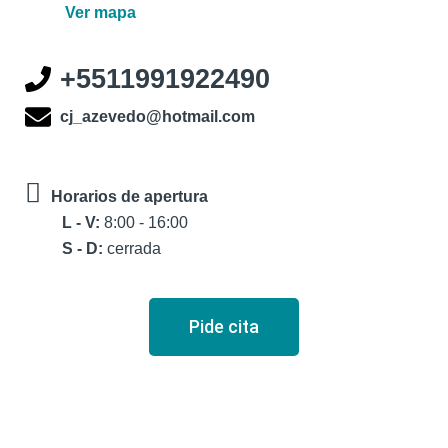
Ver mapa
+5511991922490
cj_azevedo@hotmail.com
Horarios de apertura
L - V:
8:00 - 16:00
S - D:
cerrada
Pide cita