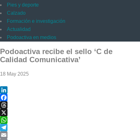
Pies y deporte
Calzado
Formación e investigación
Actualidad
Podoactiva en medios
Podoactiva recibe el sello ‘C de
Calidad Comunicativa’
18 May 2025
LinkedIn
Facebook
Threads
X
WhatsApp
Telegram