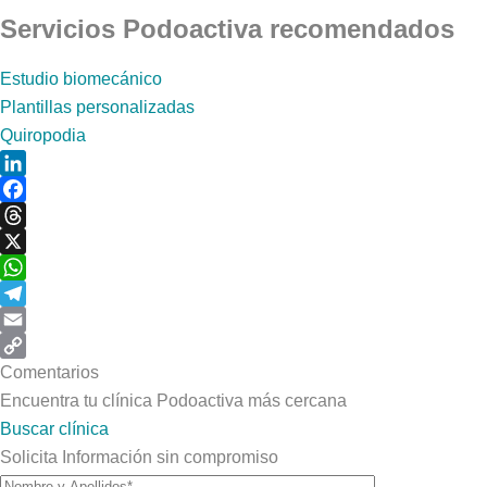
Servicios Podoactiva recomendados
Estudio biomecánico
Plantillas personalizadas
Quiropodia
LinkedIn
Facebook
Threads
X
WhatsApp
Telegram
Email
Copy
Comentarios
Link
Encuentra tu clínica Podoactiva más cercana
Buscar clínica
Solicita Información sin compromiso