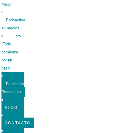
Mejor”
Podoactiva
en medios
Libro
“Todo
comienza
por un
paso”
Fundación
Podoactiva
BLOG
CONTACTO