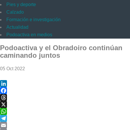
Pies y deporte
Calzado
Formación e investigación
Actualidad
Podoactiva en medios
Podoactiva y el Obradoiro continúan
caminando juntos
05 Oct 2022
LinkedIn
Facebook
Threads
X
WhatsApp
Telegram