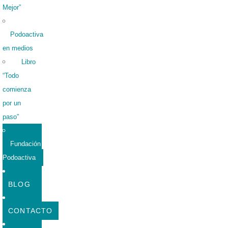
Mejor”
Podoactiva
en medios
Libro
“Todo
comienza
por un
paso”
Fundación
Podoactiva
BLOG
CONTACTO