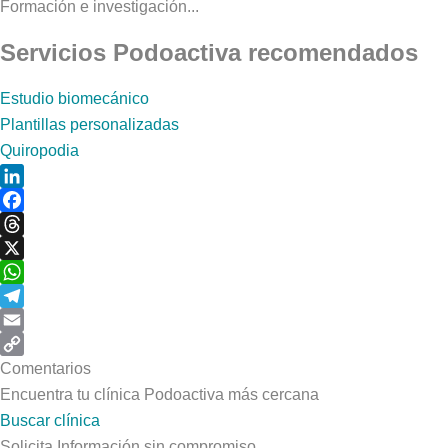
Formación e investigación...
Servicios Podoactiva recomendados
Estudio biomecánico
Plantillas personalizadas
Quiropodia
LinkedIn
Facebook
Threads
X
WhatsApp
Telegram
Email
Copy
Comentarios
Link
Encuentra tu clínica Podoactiva más cercana
Buscar clínica
Solicita Información sin compromiso