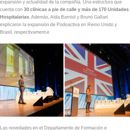
expansión y actualidad de la compañía. Una estructura que
cuenta con
30 clínicas a pie de calle y más de 170 Unidades
Hospitalarias
. Además, Aïda Barniol y Bruno Gallart
explicaron la expansión de Podoactiva en Reino Unido y
Brasil, respectivament.e
Las novedades en el Departamento de Formación e