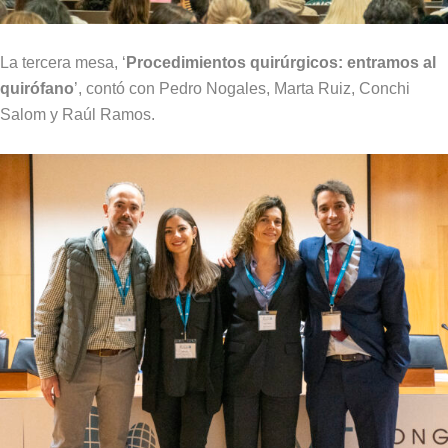
La tercera mesa, ‘
Procedimientos quirúrgicos: entramos al
quirófano
’, contó con Pedro Nogales, Marta Ruiz, Conchi
Salom y Raúl Ramos.