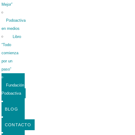
Mejor”
Podoactiva
en medios
Libro
“Todo
comienza
por un
paso”
Fundación
Podoactiva
BLOG
CONTACTO