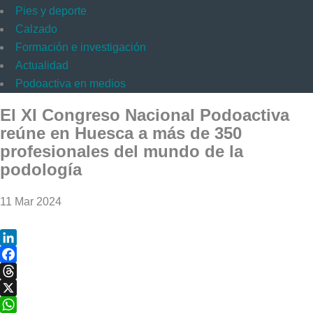
Pies y deporte
Calzado
Formación e investigación
Actualidad
Podoactiva en medios
El XI Congreso Nacional Podoactiva
reúne en Huesca a más de 350
profesionales del mundo de la
podología
11 Mar 2024
LinkedIn
Facebook
Threads
X