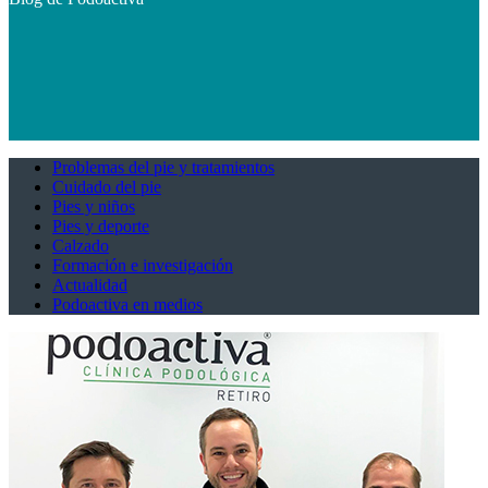
Problemas del pie y tratamientos
Cuidado del pie
Pies y niños
Pies y deporte
Calzado
Formación e investigación
Actualidad
Podoactiva en medios