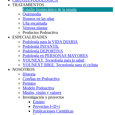
CIRUGÍA PODOLÓGICA
TRATAMIENTOS
Estudio biomecánico de la pisada
Quiropodia
Hongos en las uñas
Uña encarnada
Verruga plantar
Productos Podoactiva
ESPECIALIDADES
Podología para la VIDA DIARIA
Podología INFANTIL
Podología DEPORTIVA
Podología en PERSONAS MAYORES
YOUNEXT. Tecnología para la salud
YOUNEXT BIKE. Tecnología para el ciclista
NOSOTROS
Historia
Confían en Podoactiva
Premios
Modelo Podoactiva
Misión, visión y valores
Investigación y proyectos
Equipo
Proyectos I+D+i
Publicaciones Cientificas