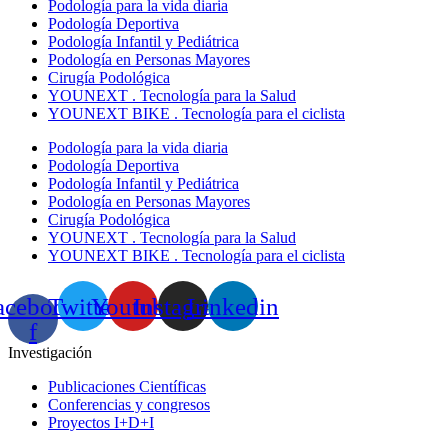
Podología para la vida diaria
Podología Deportiva
Podología Infantil y Pediátrica
Podología en Personas Mayores
Cirugía Podológica
YOUNEXT . Tecnología para la Salud
YOUNEXT BIKE . Tecnología para el ciclista
Podología para la vida diaria
Podología Deportiva
Podología Infantil y Pediátrica
Podología en Personas Mayores
Cirugía Podológica
YOUNEXT . Tecnología para la Salud
YOUNEXT BIKE . Tecnología para el ciclista
acebook-
Twitter
Youtube
Instagram
Linkedin
f
Investigación
Publicaciones Científicas
Conferencias y congresos
Proyectos I+D+I