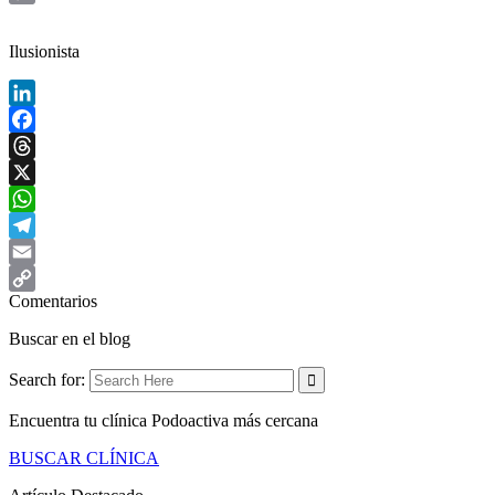
Copy
Link
Ilusionista
LinkedIn
Facebook
Threads
X
WhatsApp
Telegram
Email
Comentarios
Copy
Link
Buscar en el blog
Search for:
Encuentra tu clínica Podoactiva más cercana
BUSCAR CLÍNICA