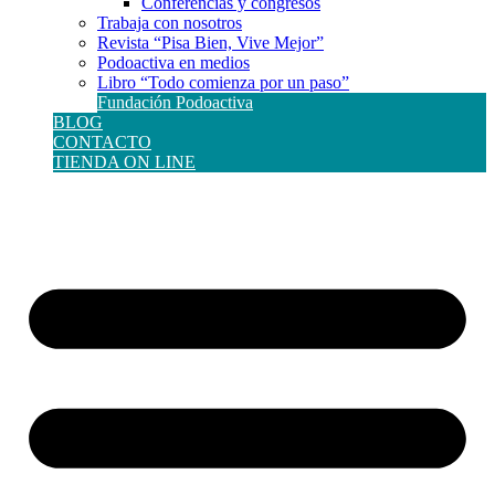
Conferencias y congresos
Trabaja con nosotros
Revista “Pisa Bien, Vive Mejor”
Podoactiva en medios
Libro “Todo comienza por un paso”
Fundación Podoactiva
BLOG
CONTACTO
TIENDA ON LINE