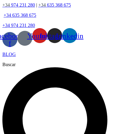
+34
974 231 280
|
+34
635 368 675
+34
635 368 675
+34
974 231 280
acebook-
Youtube
Instagram
Linkedin
f
BLOG
Buscar