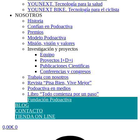
YOUNEXT. Tecnología para la salud
YOUNEXT BIKE. Tecnología para el ciclista
NOSOTROS
Historia
Confían en Podoactiva
Premios
Modelo Podoactiva
Misión, visión y valores
Investigación y proyectos
Equipo
Proyectos I+D+i
Publicaciones Cientificas
Conferencias y congresos
Trabaja con nosotros
Revista “Pisa Bien, Vive Mejor”
Podoactiva en medios
Libro “Todo comienza por un paso”
Fundación Podoactiva
BLOG
CONTACTO
TIENDA ON LINE
0,00
€
0