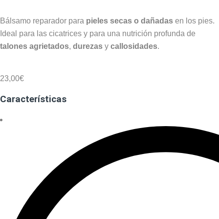
Bálsamo reparador para
pieles secas o dañadas
en los pies.
Ideal para las cicatrices y para una nutrición profunda de
talones agrietados
,
durezas
y
callosidades
.
23,00
€
Características