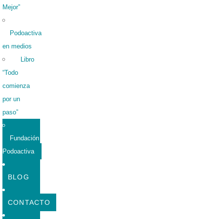
Mejor”
Podoactiva
en medios
Libro
“Todo
comienza
por un
paso”
Fundación
Podoactiva
BLOG
CONTACTO